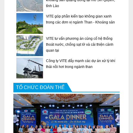
khoáng sản quặng đồng tại mỏ Sin Quyền,
tỉnh Lào
VITE góp phần kiến tạo không gian xanh
trong các đơn vị ngành Than - Khoáng sản
VITE tư vấn phương án củng cố hệ thống
thoát nước, chống sạt lở và cải thiện cảnh
quan tại
Công ty VITE đẩy mạnh các dự án xử lý khí
thải nồi hơi trong ngành than
TỔ CHỨC ĐOÀN THỂ