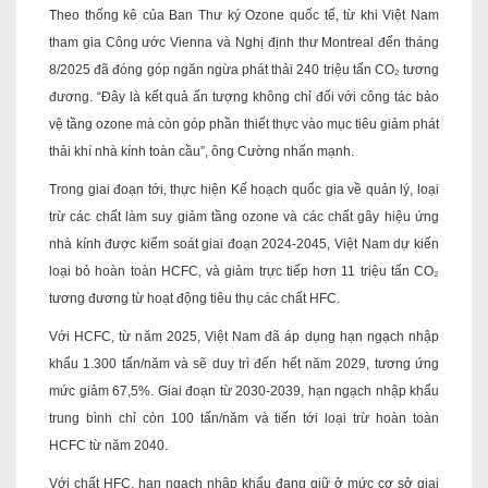
Theo thống kê của Ban Thư ký Ozone quốc tế, từ khi Việt Nam
tham gia Công ước Vienna và Nghị định thư Montreal đến tháng
8/2025 đã đóng góp ngăn ngừa phát thải 240 triệu tấn CO₂ tương
đương. “Đây là kết quả ấn tượng không chỉ đối với công tác bảo
vệ tầng ozone mà còn góp phần thiết thực vào mục tiêu giảm phát
thải khí nhà kính toàn cầu”, ông Cường nhấn mạnh.
Trong giai đoạn tới, thực hiện Kế hoạch quốc gia về quản lý, loại
trừ các chất làm suy giảm tầng ozone và các chất gây hiệu ứng
nhà kính được kiểm soát giai đoạn 2024-2045, Việt Nam dự kiến
loại bỏ hoàn toàn HCFC, và giảm trực tiếp hơn 11 triệu tấn CO₂
tương đương từ hoạt động tiêu thụ các chất HFC.
Với HCFC, từ năm 2025, Việt Nam đã áp dụng hạn ngạch nhập
khẩu 1.300 tấn/năm và sẽ duy trì đến hết năm 2029, tương ứng
mức giảm 67,5%. Giai đoạn từ 2030-2039, hạn ngạch nhập khẩu
trung bình chỉ còn 100 tấn/năm và tiến tới loại trừ hoàn toàn
HCFC từ năm 2040.
Với chất HFC, hạn ngạch nhập khẩu đang giữ ở mức cơ sở giai