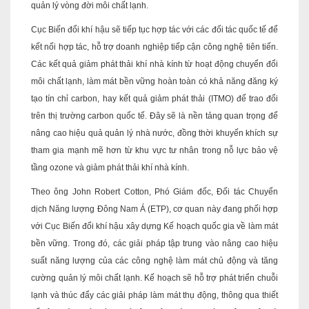
quản lý vòng đời môi chất lạnh.
Cục Biến đổi khí hậu sẽ tiếp tục hợp tác với các đối tác quốc tế để
kết nối hợp tác, hỗ trợ doanh nghiệp tiếp cận công nghệ tiên tiến.
Các kết quả giảm phát thải khí nhà kính từ hoạt động chuyển đổi
môi chất lạnh, làm mát bền vững hoàn toàn có khả năng đăng ký
tạo tín chỉ carbon, hay kết quả giảm phát thải (ITMO) để trao đổi
trên thị trường carbon quốc tế. Đây sẽ là nền tảng quan trọng để
nâng cao hiệu quả quản lý nhà nước, đồng thời khuyến khích sự
tham gia mạnh mẽ hơn từ khu vực tư nhân trong nỗ lực bảo vệ
tầng ozone và giảm phát thải khí nhà kính.
Theo ông John Robert Cotton, Phó Giám đốc, Đối tác Chuyển
dịch Năng lượng Đông Nam Á (ETP), cơ quan này đang phối hợp
với Cục Biến đổi khí hậu xây dựng Kế hoạch quốc gia về làm mát
bền vững. Trong đó, các giải pháp tập trung vào nâng cao hiệu
suất năng lượng của các công nghệ làm mát chủ động và tăng
cường quản lý môi chất lạnh. Kế hoạch sẽ hỗ trợ phát triển chuỗi
lạnh và thúc đẩy các giải pháp làm mát thụ động, thông qua thiết