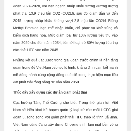
đoạn 2024-2028, với hạn ngạch nhập khẩu tương đương lượng
phát thải 13,9 triệu tấn CO2 (CO2tđ), sau đó giảm dần và đến
2045, lượng nhập khẩu không vượt 2,8 triệu tấn CO2tđ. Riêng
Methyl Bromide hạn chế nhập khẩu, chỉ phục vụ khử trùng và
kiểm dịch hàng hóa. Mức giảm loại trừ 10% lượng tiêu thụ vào
năm 2029 cho đến năm 2034, tiến tới loại trừ 80% lượng tiêu thụ
các chất HFC vào năm 2045.
Những kết quả đạt được trong giai đoạn trước chính là nền tảng
quan trọng để Việt Nam tiếp tục lộ trình, khẳng định cam kết mạnh
mẽ đồng hành cùng cộng đồng quốc tế trong thực hiện mục tiêu
đạt phát thải ròng bằng “0” vào năm 2050.
Thúc đẩy xây dựng các dự án giảm phát thải
Cục trưởng Tăng Thế Cường cho biết: Trong thời gian tới, Việt
Nam sẽ triển khai Kế hoạch quản lý loại trừ các chất HCFC giai
đoạn 3, song song với giảm phát thải HFC theo lộ trình đã định.
Việt Nam cũng đang xây dựng Chương trình làm mát bền vững