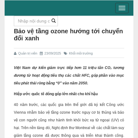
Toggle
navigati
Bảo vệ tầng ozone hướng tới chuyển
đổi xanh
Quản trị viên
23/09/2025
Khối môi trường
Việt Nam dự kiến giảm trực tiếp hơn 11 triệu tấn CO₂ tương
đương từ hoạt động tiêu thụ các chất HFC, góp phần vào mục
tiêu phát thải ròng bằng “0” vào năm 2050.
Hiệp ước quốc tế đóng góp lớn nhất cho khí hậu
40 năm trước, các quốc gia trên thế giới đã ký kết Công ước
Vienna nhằm bảo vệ tầng ozone trước nguy cơ bị thủng và bảo
vệ con người cũng như hành tinh khỏi bức xạ tử ngoại (UV) có
hại. Trên nền tảng đó, Nghị định thư Montreal về các chất làm suy
giảm tầng ozone đã được thông qua và triển khai thành công.