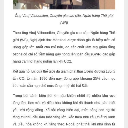
Ông Viraj Vithoontien, Chuyên gia cao cấp, Ngân hàng Thế giới
(WB)
Theo ông Viraj Vithoontien, Chuyên gia cao cấp, Ngân hàng Thế
giới (WB), Nghị định thư Montreal được đánh giá là hiệp ước có
đóng góp lớn nhất cho khí hậu, do các chất làm suy giảm tầng
ozone có chỉ số tiềm năng gây nóng lên toàn cầu (GWP) cao gấp
hàng trăm tới hàng nghìn lần khí CO2.
Kết quả nỗ lực của thế giới đã giảm phát thải tương đương 135 tỷ
tấn CO₂ từ năm 1990 đến nay, đóng góp khoảng 25% vào mục
tiêu toàn cầu hạn chế mức tăng nhiệt độ trái Đất.
Trong bối cảnh biến đổi khí hậu khiến nhiệt độ nhiều khu vực
tăng lên, làm mát và điều hòa không khí đã thành nhu cầu thiết
yếu với cộng đồng. Xã hội càng hiện đại, mức sống con người
tăng thì nhu cầu làm mát càng lớn, kéo theo nhu cầu thiết bị lạnh
và điều hòa không khí tăng theo. Ngoài phát thải khí nhà kính từ