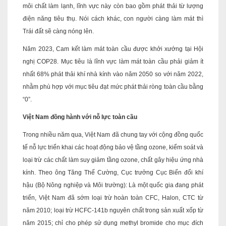
môi chất làm lạnh, lĩnh vực này còn bao gồm phát thải từ lượng
điện năng tiêu thụ. Nói cách khác, con người càng làm mát thì
Trái đất sẽ càng nóng lên.
Năm 2023, Cam kết làm mát toàn cầu được khởi xướng tại Hội
nghị COP28. Mục tiêu là lĩnh vực làm mát toàn cầu phải giảm ít
nhất 68% phát thải khí nhà kính vào năm 2050 so với năm 2022,
nhằm phù hợp với mục tiêu đạt mức phát thải ròng toàn cầu bằng
“0”.
Việt Nam đồng hành với nỗ lực toàn cầu
Trong nhiều năm qua, Việt Nam đã chung tay với cộng đồng quốc
tế nỗ lực triển khai các hoạt động bảo vệ tầng ozone, kiểm soát và
loại trừ các chất làm suy giảm tầng ozone, chất gây hiệu ứng nhà
kính. Theo ông Tăng Thế Cường, Cục trưởng Cục Biến đổi khí
hậu (Bộ Nông nghiệp và Môi trường): Là một quốc gia đang phát
triển, Việt Nam đã sớm loại trừ hoàn toàn CFC, Halon, CTC từ
năm 2010; loại trừ HCFC-141b nguyên chất trong sản xuất xốp từ
năm 2015; chỉ cho phép sử dụng methyl bromide cho mục đích