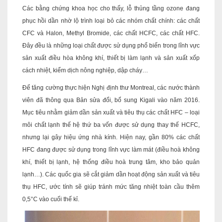
Các bằng chứng khoa học cho thấy, lỗ thủng tầng ozone đang
phục hồi dần nhờ lộ trình loại bỏ các nhóm chất chính: các chất
CFC và Halon, Methyl Bromide, các chất HCFC, các chất HFC.
Đây đều là những loại chất được sử dụng phổ biến trong lĩnh vực
sản xuất điều hòa không khí, thiết bị làm lạnh và sản xuất xốp
cách nhiệt, kiểm dịch nông nghiệp, dập cháy…
Để tăng cường thực hiện Nghị định thư Montreal, các nước thành
viên đã thông qua Bản sửa đổi, bổ sung Kigali vào năm 2016.
Mục tiêu nhằm giảm dần sản xuất và tiêu thụ các chất HFC – loại
môi chất lạnh thế hệ thứ ba vốn được sử dụng thay thế HCFC,
nhưng lại gây hiệu ứng nhà kính. Hiện nay, gần 80% các chất
HFC đang được sử dụng trong lĩnh vực làm mát (điều hoà không
khí, thiết bị lạnh, hệ thống điều hoà trung tâm, kho bảo quản
lạnh…). Các quốc gia sẽ cắt giảm dần hoạt động sản xuất và tiêu
thụ HFC, ước tính sẽ giúp tránh mức tăng nhiệt toàn cầu thêm
0,5°C vào cuối thế kỉ.