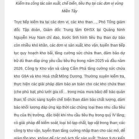
Kiểm tra công tác sản xuất, chế biến, tiêu thụ tại các đơn vị vùng
Miền Tây
Trực tiếp kiểm tra tại các đơn vị, các kho than…, Phó Tổng giám
đốc Tập đoàn, Giám đốc Trung tâm ĐHSX tại Quảng Ninh
Nguyễn Huy Nam chỉ đạo, trước tình hình tiêu thụ than dự báo
còn nhiều khó khăn, các đơn vị sản xuất, kho vận, tuyển than tiếp
tục quy hoạch kho bãi, tăng cường sức chứa than, đảm bảo dự
trữ đủ than đáp ứng yêu cầu tiêu thụ trong năm 2025 và đầu năm
2026. Công ty Kho vận và cảng Cẩm Phả tăng cường sức chứa
kho G9A và kho Hoá chất Mông Dương. Thường xuyên kiểm tra,
thực hiện các giải pháp đảm bảo an toàn cho các kho chứa than
(che phủ bạt, phủ lưới gia cố… trong mùa mưa bão) để bảo quản
than; tổ chức sàng tuyển chế biến than đảm bảo chất lượng, đảm
bảo khối lượng đáp ứng kịp thời các chủng loại theo nhu cầu tiêu
thụ của thị trường, đặc biệt khi nhu cầu tiêu thụ trong quý IV tăng;
có giải pháp để kiểm soát, loại bỏ tạp chất, tạp vật trong than; các
công ty kho vận, tuyển than tăng cường nhập than cho các mỏ, để
giảm tồn kho, không để các mỏ ách tắc sản xuất. Tháng 9 dự kiến