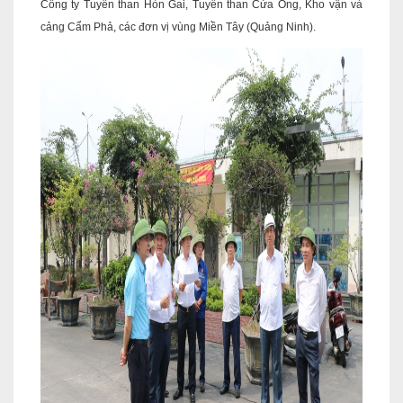
Công ty Tuyển than Hòn Gai, Tuyển than Cửa Ông, Kho vận và
cảng Cẩm Phả, các đơn vị vùng Miền Tây (Quảng Ninh).